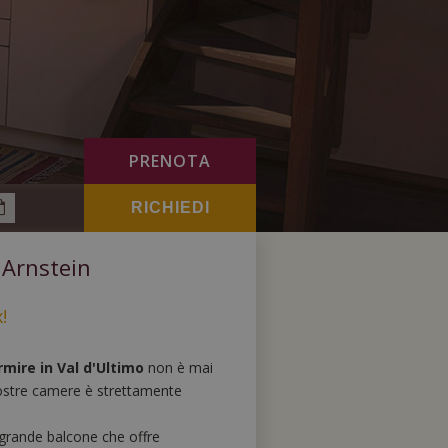
PRENOTA
 Arnstein
!
mire in Val d'Ultimo
non è mai
 nostre camere è strettamente
rande balcone che offre