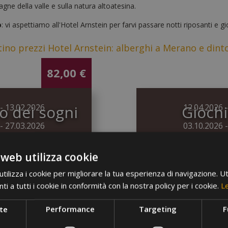
gne della valle e sulla natura altoatesina.
o
: vi aspettiamo all'Hotel Arnstein per farvi passare notti riposanti e 
tino prezzi Hotel Arnstein: alberghi a Merano e dint
82,00 €
 dei sogni
- 13.02.2026
Giochi
12.04.2026 
- 27.03.2026
03.10.2026 
06.12.2026 
 web utilizza cookie
94,00 €
ilizza i cookie per migliorare la tua esperienza di navigazione. Ut
i a tutti i cookie in conformità con la nostra policy per i cookie.
Le
 delle luci
- 11.04.2026
14.02.2026 
Time
te
Performance
Targeting
F
- 18.09.2026
09.05.2026 