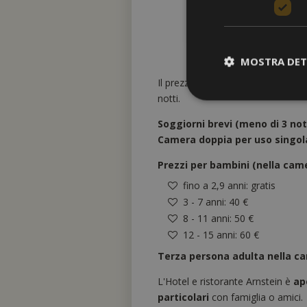
19.12.2026 
MOSTRA DET
Il prezzo è valido per giorno e p
notti.
Soggiorni brevi (meno di 3 nott
Camera doppia per uso singol
Prezzi per bambini (nella came
fino a 2,9 anni: gratis
3 - 7 anni: 40 €
8 - 11 anni: 50 €
12 - 15 anni: 60 €
Terza persona adulta nella c
L'Hotel e ristorante Arnstein è
ap
particolari
con famiglia o amici.