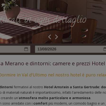
turali in ogni dettaglio
 a Merano e dintorni: camere e prezzi Hotel
Dormire in Val d'Ultimo nel nostro hotel è puro relax
dintorni
fermatevi al nostro
Hotel Arnstein a Santa Gertrude: dor
so di materiali naturali è importantissimo, infatti l'arredamento delle
, creando un'
atmosfera molto particolare e armoniosa
.
in sono arredate con i
comfort
più moderni, un comodo bagno e un g