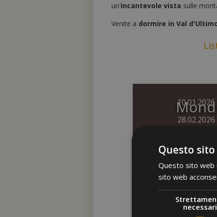
un'
incantevole vista
sulle monta
Venite a
dormire in Val d'Ultim
Lis
Mondo
10.01.2026 
28.02.2026 
Questo sito
Questo sito web ut
sito web acconsent
Tempo
28.03.2026 
Strettamen
necessari
04.07.2026 