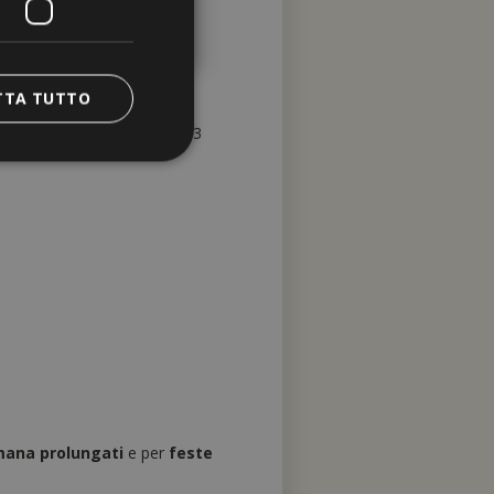
- 02.10.2026
TTA TUTTO
 con un minimo soggiorno di 3
mana prolungati
e per
feste