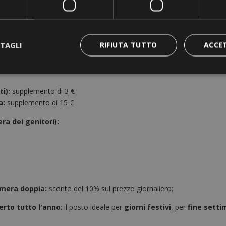
- 08.01.2027
19.09.2026 
TAGLI
RIFIUTA TUTTO
ACCE
ersona incluso la mezza pensione (buffet di colazione e menu serale)
i):
supplemento di 3 €
a:
supplemento di 15 €
ra dei genitori):
amera doppia:
sconto del 10% sul prezzo giornaliero;
erto tutto l'anno
: il posto ideale per
giorni festivi
, per
fine setti