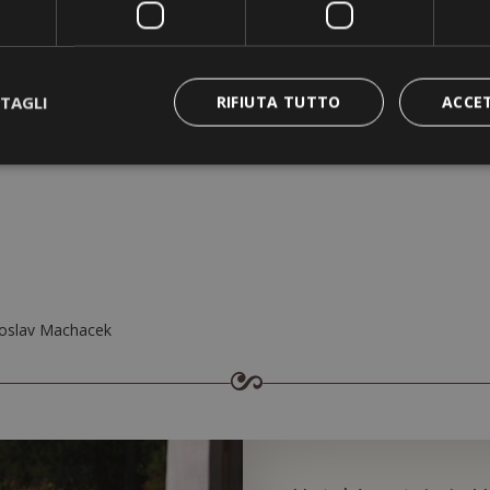
TAGLI
RIFIUTA TUTTO
ACCE
cal Support
roslav Machacek