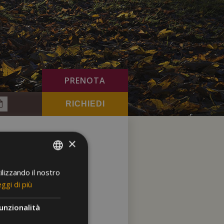
PRENOTA
×
ilizzando il nostro
GERMAN
ggi di più
ITALIAN
ENGLISH
unzionalità