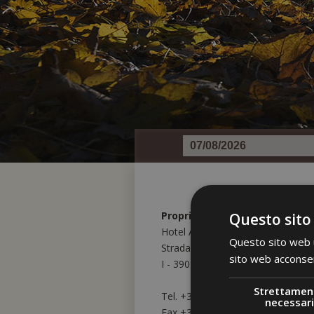
Proprietario:
Questo sito
Hotel Arnstein Srl,
Questo sito web ut
Strada principale 112,
sito web acconsent
I - 39016 Santa Gertrude
Strettamen
Tel. +39 0473 798121
necessari
Fax +39 0473 798126