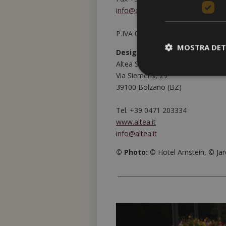
info@arnstein.it
P.IVA 02305330215
MOSTRA DET
Design, Realizzazione, Techni
Altea Software Srl
Via Siemens, 29
39100 Bolzano (BZ)
Tel. +39 0471 203334
www.altea.it
info@altea.it
© Photo:
© Hotel Arnstein, © Ja