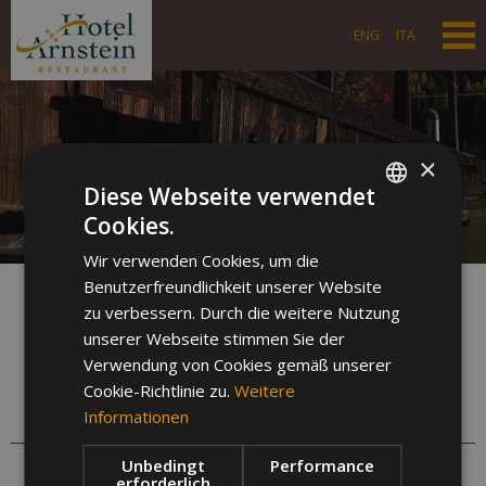
ENG
ITA
×
Diese Webseite verwendet
Cookies.
GERMAN
Wir verwenden Cookies, um die
ITALIAN
Benutzerfreundlichkeit unserer Website
ENGLISH
Online Buchen
zu verbessern. Durch die weitere Nutzung
Oh nein!
unserer Webseite stimmen Sie der
Verwendung von Cookies gemäß unserer
Beim Laden des Buchungs-Widgets ist ein unerwarteter
Fehler aufgetreten.
Cookie-Richtlinie zu.
Weitere
Bitte versuchen Sie es später erneut.
Informationen
Unbedingt
Performance
erforderlich