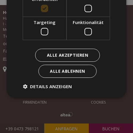
Hotel Arnstein GmbH
Hauptstraße 112
Targeting
Funktionalität
I -
39016
St. Gertraud
MwSt. 02305330215
Tel.
+39 0473 798121
oder +39 339 6041783
Fax +39 0473 798126
ALLE AKZEPTIEREN
info@arnstein.it
Anfahrt
Wetter
ALLE ABLEHNEN
DETAILS ANZEIGEN
IMPRESSUM
SITEMAP
FIRMENDATEN
COOKIES
+39 0473 798121
ANFRAGEN
BUCHEN